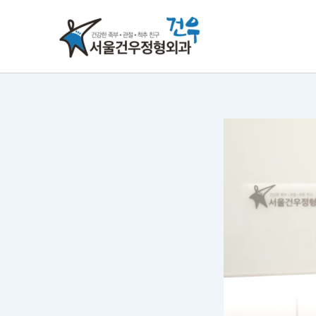
콘
텐
츠
로
건
너
뛰
기