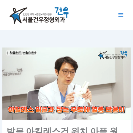
콘
텐
츠
로
건
너
뛰
기
발목 아킬레스건 위치 아픔 원