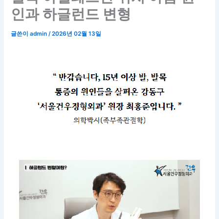
인과 하글런드 변형
글쓴이
admin
/
2026년 02월 13일