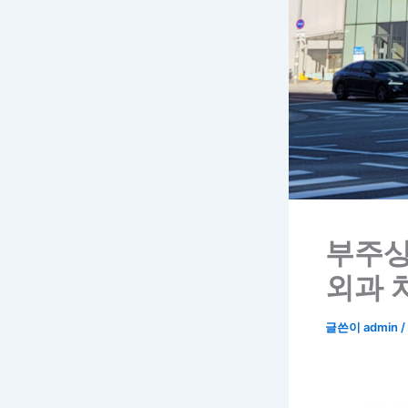
부주상
외과 
글쓴이
admin
/