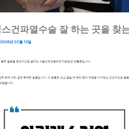
스건파열수술 잘 하는 곳을 찾
2026년 02월 13일