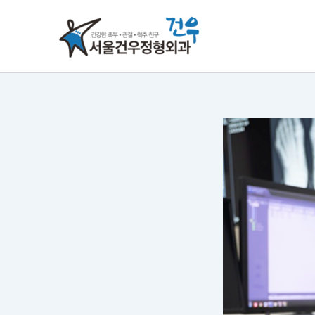
콘
텐
츠
로
건
너
뛰
기