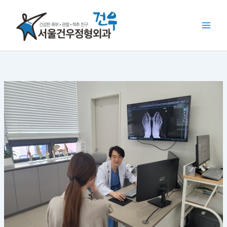
콘
텐
츠
로
건
너
뛰
기