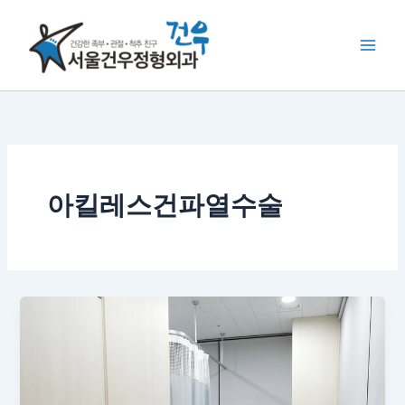
콘
텐
츠
로
건
너
뛰
기
아킬레스건파열수술