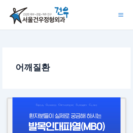
콘
텐
츠
로
건
너
뛰
기
어깨질환