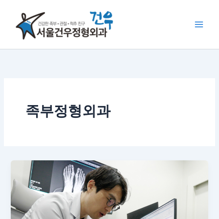
콘
텐
츠
로
건
너
뛰
기
족부정형외과